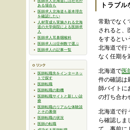
医師求人北海道には社宅が
トラブル
ある場合も
医師求人北海道も基本理念
を確認したい
常勤でなく
人材育成も実施される北海
道の大学病院による医師求
されると、
人
医師求人耳鼻咽喉科
をするとい
医師求人は症例数で選ぶ
北海道で行
医師求人の記事一覧
なく任期を
北海道で
医
医師転職先をインターネッ
トで探す
件の確認は
医師転職
師バイトに
医師転職の動機
の打ち合わ
医師転職サイトと新しい診
療
医師転職のリアルな体験談
北海道で行
とその裏側
医師転職の状況
ら確認しま
医師の転職
て、事前に
成功する医師転職