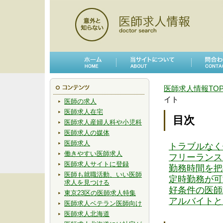
医師求人情報TO
イト
医師の求人
医師求人在宅
目次
医師求人産婦人科や小児科
医師求人の媒体
医師求人
トラブルなく
働きやすい医師求人
フリーランス
医師求人サイトに登録
勤務時間を把
医師も就職活動、いい医師
定時勤務が可
求人を見つける
好条件の医師求人
東京23区の医師求人特集
アルバイトと
医師求人ベテラン医師向け
医師求人北海道