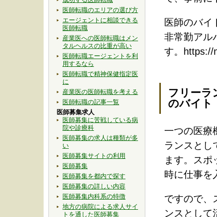
医師転職のエリアの選び方
エージェントに相談できる
医師のバイ
医師転職
非常勤アル
産業医への医師転職はメン
タルヘルスの比重が高い
す。https://m
医師転職エージェントを利
用するなら
医師転職で精神保健指定医
に
フリーラ
産業医の医師転職を考える
のバイト
医師転職の記事一覧
医師募集求人
医師募集に苦戦している病
院や診療科
一つの医療
医師募集の求人は種類が多
ランスとし
い
医師募集サイトの利用
ます。スポ
医師募集
時に仕事を
医師募集を都内で探す
医師募集の詳しい内容
医師募集内科系の特徴
ですので、
地方の病院による求人サイ
ンスとして
トを通した医師募集