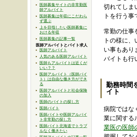
医師募集サイトの非常勤医
切れてしま
師アルバイト
トを行う事
医師募集は年収にこだわら
ず選ぶ
上を目指したい医師募集に
常勤の仕事
おける年収
医師募集の記事一覧
トの様に、
医師アルバイトとバイト求人
い事もあり
医師アルバイト
人気のある医師アルバイト
バイトも行
医師もアルバイトは近くが
いい？？
医師アルバイト（医師バイ
ト）は自由な働き方ができ
勤務時間
る
イト
医師アルバイトと社会保険
の加入
医師のバイトの探し方
病院ではな
医師バイト
医師バイトや医師アルバイ
業に関する
ト非常勤の探し方
医師バイト北海道でトラブ
業医の医師
ルなく働きたい
把握してお