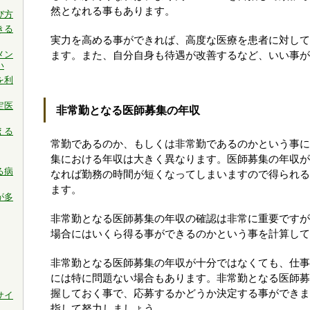
然となれる事もあります。
び方
きる
実力を高める事ができれば、高度な医療を患者に対して
メン
ます。また、自分自身も待遇が改善するなど、いい事が
い
を利
定医
非常勤となる医師募集の年収
える
常勤であるのか、もしくは非常勤であるのかという事に
集における年収は大きく異なります。医師募集の年収が
る病
なれば勤務の時間が短くなってしまいますので得られる
ます。
が多
非常勤となる医師募集の年収の確認は非常に重要ですが
場合にはいくら得る事ができるのかという事を計算して
非常勤となる医師募集の年収が十分ではなくても、仕事
には特に問題ない場合もあります。非常勤となる医師募
握しておく事で、応募するかどうか決定する事ができま
サイ
指して努力しましょう。