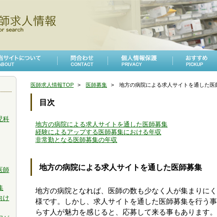
医師求人情報TOP
医師募集
地方の病院による求人サイトを通した医
目次
児科
地方の病院による求人サイトを通した医師募集
経験によるアップする医師募集における年収
非常勤となる医師募集の年収
地方の病院による求人サイトを通した医師募集
医師
集
地方の病院となれば、医師の数も少なく人が集まりにく
向け
様です。しかし、求人サイトを通した医師募集を行う事
らす人が魅力を感じると、応募して来る事もあります。