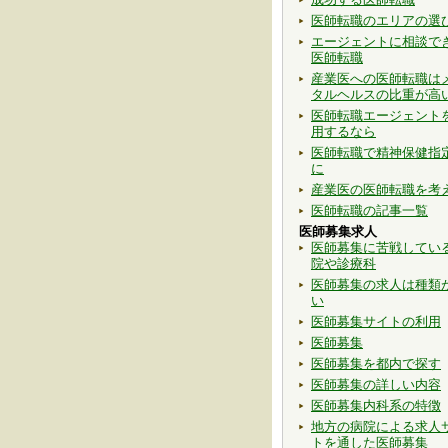
医師転職のエリアの選
エージェントに相談で
医師転職
産業医への医師転職は
タルヘルスの比重が高
医師転職エージェント
用するなら
医師転職で精神保健指
に
産業医の医師転職を考
医師転職の記事一覧
医師募集求人
医師募集に苦戦してい
院や診療科
医師募集の求人は種類
い
医師募集サイトの利用
医師募集
医師募集を都内で探す
医師募集の詳しい内容
医師募集内科系の特徴
地方の病院による求人
トを通した医師募集