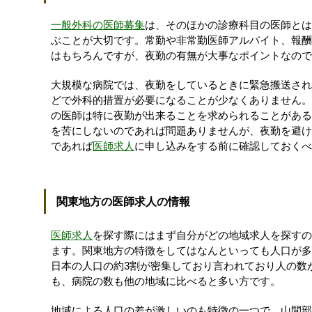
一般外科の医師募集
は、そのほかの診療科目の医師とは
ぶことが大切です。常勤や非常勤医師アルバイト、報酬
はもちろんですが、夜勤の有無が大事なポイントなので
大規模な病院では、夜勤をしているときに緊急搬送され
どで外科的措置が必要になることが少なくありません。
の医師は特に夜勤が出来ることを求められることがある
を苦にしないのであれば問題ありませんが、夜勤を避け
であれば
医師求人
に申し込みをする前に確認しておくべ
関東地方の医師求人の情報
医師求人
を探す際にはまず自分がどの地域求人を探すの
ます。関東地方の特徴をしてはなんといっても人口が多
日本の人口の約3割が密集しており言われており人の数
も、病院の数も他の地域に比べると多い方です。
地域による人口の差が激しいのも特徴の一つで、山間部