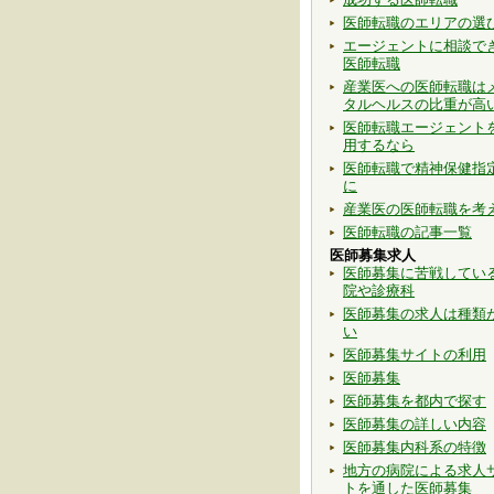
医師転職のエリアの選
エージェントに相談で
医師転職
産業医への医師転職は
タルヘルスの比重が高
医師転職エージェント
用するなら
医師転職で精神保健指
に
産業医の医師転職を考
医師転職の記事一覧
医師募集求人
医師募集に苦戦してい
院や診療科
医師募集の求人は種類
い
医師募集サイトの利用
医師募集
医師募集を都内で探す
医師募集の詳しい内容
医師募集内科系の特徴
地方の病院による求人
トを通した医師募集