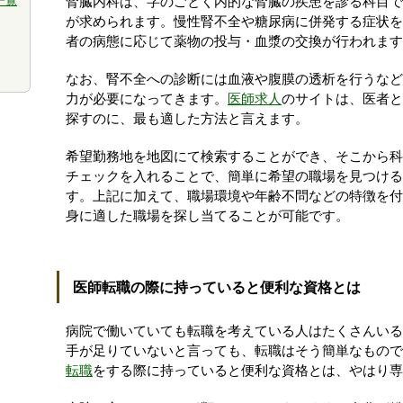
一覧
腎臓内科は、字のごとく内的な腎臓の疾患を診る科目で
が求められます。慢性腎不全や糖尿病に併発する症状を
者の病態に応じて薬物の投与・血漿の交換が行われます
なお、腎不全への診断には血液や腹膜の透析を行うなど
力が必要になってきます。
医師求人
のサイトは、医者と
探すのに、最も適した方法と言えます。
希望勤務地を地図にて検索することができ、そこから科
チェックを入れることで、簡単に希望の職場を見つける
す。上記に加えて、職場環境や年齢不問などの特徴を付
身に適した職場を探し当てることが可能です。
医師転職の際に持っていると便利な資格とは
病院で働いていても転職を考えている人はたくさんいる
手が足りていないと言っても、転職はそう簡単なもので
転職
をする際に持っていると便利な資格とは、やはり専