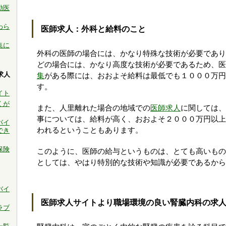
勤医
わら
医師求人：外科と給料のこと
集に
外科の医師の場合には、かなり特殊な技術が必要であり
どの場合には、かなり高度な技術が必要であるため、医
求人
集
がある際には、おおよそ給料は最低でも１０００万円
す。
イト
くが
また、人里離れた場合の地域での
医師求人
に関しては、
事については、給料が高く、おおよそ２０００万円以上
バイ
われるということもあります。
でき
保険
このように、医師の給与というものは、とても高いもの
としては、やはり特別的な技術や知識が必要であるから
バイ
医師求人サイトより職場環境の良い腎臓内科の求
ラブ