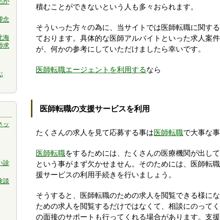
宅が
積むことができないという人も多々おられます。
理念
そういった方々の為に、当サイトでは医師転職に関する
北海
ております。具体的な医師アルバイトといった求人案件
師求
が、何かの参考にしていただけましたら幸いです。
医師転職エージェントを利用する
なら
ぶ
医師転職の支援サービスを利用
ネッ
たくさんの求人を見て応募する事は
医師転職
で大事な事
医師転職
をするためには、たくさんの医療機関が出して
い診
という事がまず欠かせません。そのためには、医師転職
援サービスの利用手続きを行いましょう。
験談
そうすると、医師転職のための求人を閲覧できる様にな
ための求人を閲覧するだけではなくて、相談にのってく
の面接のサポートも行ってくれる場合があります。支援