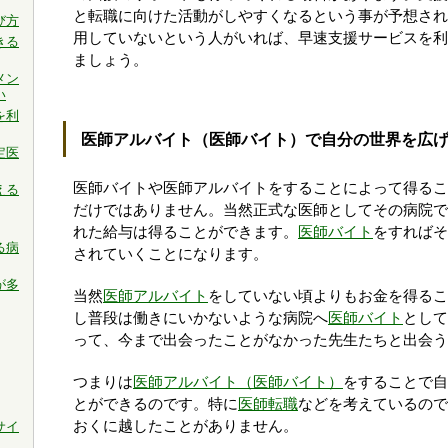
と転職に向けた活動がしやすくなるという事が予想され
び方
用していないという人がいれば、早速支援サービスを利
きる
ましょう。
メン
い
を利
医師アルバイト（医師バイト）で自分の世界を広
定医
医師バイトや医師アルバイトをすることによって得るこ
える
だけではありません。当然正式な医師としてその病院で
れた給与は得ることができます。
医師バイト
をすればそ
る病
されていくことになります。
が多
当然
医師アルバイト
をしていない頃よりもお金を得るこ
し普段は働きにいかないような病院へ
医師バイト
として
って、今まで出会ったことがなかった先生たちと出会う
つまりは
医師アルバイト（医師バイト）
をすることで自
とができるのです。特に
医師転職
などを考えているので
おくに越したことがありません。
サイ