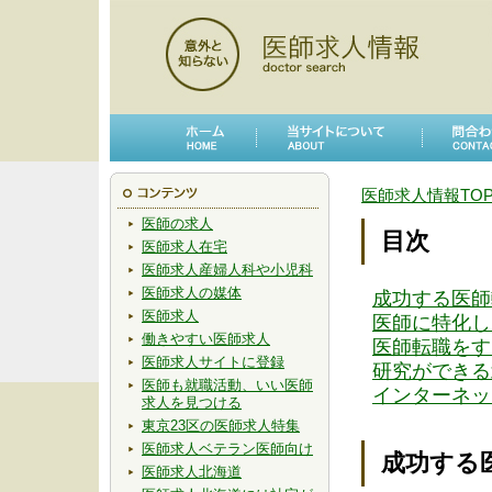
医師求人情報TO
医師の求人
目次
医師求人在宅
医師求人産婦人科や小児科
医師求人の媒体
成功する医師
医師求人
医師に特化し
働きやすい医師求人
医師転職をす
医師求人サイトに登録
研究ができる
医師も就職活動、いい医師
インターネッ
求人を見つける
東京23区の医師求人特集
医師求人ベテラン医師向け
成功する
医師求人北海道