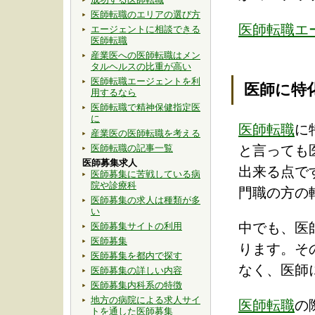
医師転職のエリアの選び方
医師転職エ
エージェントに相談できる
医師転職
産業医への医師転職はメン
タルヘルスの比重が高い
医師転職エージェントを利
医師に特
用するなら
医師転職で精神保健指定医
に
医師転職
に
産業医の医師転職を考える
医師転職の記事一覧
と言っても
医師募集求人
出来る点で
医師募集に苦戦している病
院や診療科
門職の方の
医師募集の求人は種類が多
い
中でも、医
医師募集サイトの利用
医師募集
ります。そ
医師募集を都内で探す
なく、医師
医師募集の詳しい内容
医師募集内科系の特徴
地方の病院による求人サイ
医師転職
の
トを通した医師募集