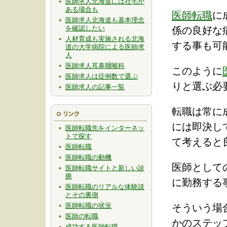
医師求人北海道には社宅が
ある場合も
医師転職
に
医師求人北海道も基本理念
を確認したい
係の良好な
人材育成も実施される北海
する事も可
道の大学病院による医師求
人
医師求人耳鼻咽喉科
このように
医師求人は症例数で選ぶ
りと選ぶ必
医師求人の記事一覧
転職は常に
には即決し
医師転職先をインターネッ
トで探す
て考えると
医師転職
医師転職の動機
医師として
医師転職サイトと新しい診
療
に勤務する
医師転職のリアルな体験談
とその裏側
医師転職の状況
そういう場
医師の転職
かのステッ
成功する医師転職