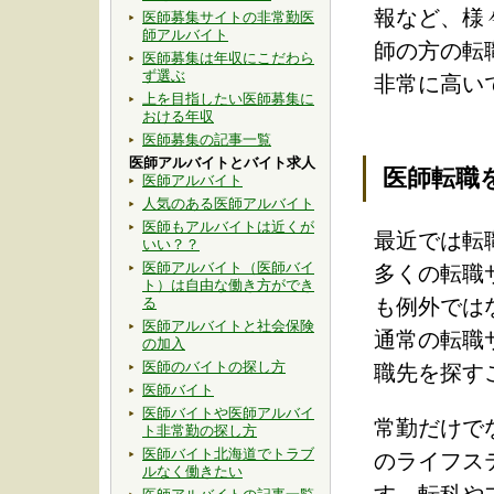
報など、様
医師募集サイトの非常勤医
師アルバイト
師の方の転
医師募集は年収にこだわら
ず選ぶ
非常に高い
上を目指したい医師募集に
おける年収
医師募集の記事一覧
医師アルバイトとバイト求人
医師転職
医師アルバイト
人気のある医師アルバイト
医師もアルバイトは近くが
最近では転
いい？？
医師アルバイト（医師バイ
多くの転職
ト）は自由な働き方ができ
る
も例外では
医師アルバイトと社会保険
通常の転職
の加入
医師のバイトの探し方
職先を探す
医師バイト
医師バイトや医師アルバイ
常勤だけで
ト非常勤の探し方
医師バイト北海道でトラブ
のライフス
ルなく働きたい