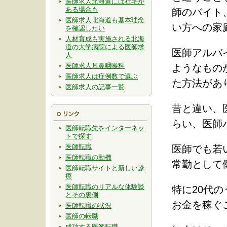
医師求人北海道には社宅が
ある場合も
師のバイト
医師求人北海道も基本理念
い方への家
を確認したい
人材育成も実施される北海
道の大学病院による医師求
医師アルバ
人
医師求人耳鼻咽喉科
ようなもの
医師求人は症例数で選ぶ
た方法があ
医師求人の記事一覧
昔と違い、
らい、医師
医師転職先をインターネッ
トで探す
医師転職
医師でも若
医師転職の動機
常勤として
医師転職サイトと新しい診
療
医師転職のリアルな体験談
特に20代
とその裏側
お金を稼ぐ
医師転職の状況
医師の転職
成功する医師転職