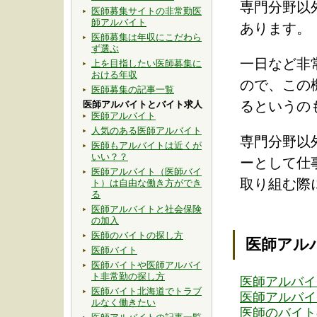
専門分野以
医師募集サイトの非常勤医
師アルバイト
あります。
医師募集は年収にこだわら
ず選ぶ
一日など非
上を目指したい医師募集に
おける年収
ので、この
医師募集の記事一覧
るというの
医師アルバイトとバイト求人
医師アルバイト
人気のある医師アルバイト
専門分野以
医師もアルバイトは近くが
いい？？
ーとして仕
医師アルバイト（医師バイ
取り組む際
ト）は自由な働き方ができ
る
医師アルバイトと社会保険
の加入
医師のバイトの探し方
医師アル
医師バイト
医師バイトや医師アルバイ
ト非常勤の探し方
医師アルバイ
医師バイト北海道でトラブ
医師アルバイ
ルなく働きたい
医師のバイト