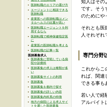
知人はその
医師転職のエリアの選び方
です。そう
エージェントに相談できる
医師転職
のためにや
産業医への医師転職はメン
タルヘルスの比重が高い
それとも医
医師転職エージェントを利
用するなら
人それぞれ
医師転職で精神保健指定医
に
産業医の医師転職を考える
医師転職の記事一覧
専門分野
医師募集求人
医師募集に苦戦している病
院や診療科
医師募集の求人は種類が多
これからこ
い
れば、関連
医師募集サイトの利用
医師募集
できる事も
医師募集を都内で探す
医師募集の詳しい内容
若い人で経
医師募集内科系の特徴
アルバイト
地方の病院による求人サイ
トを通した医師募集