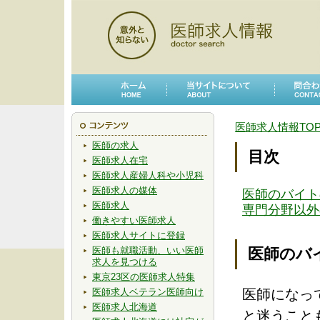
医師求人情報TO
医師の求人
目次
医師求人在宅
医師求人産婦人科や小児科
医師求人の媒体
医師のバイト
医師求人
専門分野以外
働きやすい医師求人
医師求人サイトに登録
医師も就職活動、いい医師
医師のバ
求人を見つける
東京23区の医師求人特集
医師求人ベテラン医師向け
医師になっ
医師求人北海道
と迷うこと