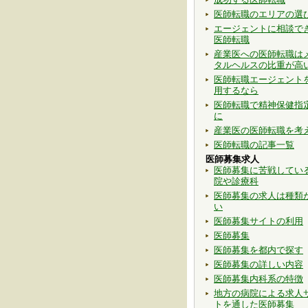
医師転職のエリアの選
エージェントに相談で
医師転職
産業医への医師転職は
タルヘルスの比重が高
医師転職エージェント
用するなら
医師転職で精神保健指
に
産業医の医師転職を考
医師転職の記事一覧
医師募集求人
医師募集に苦戦してい
院や診療科
医師募集の求人は種類
い
医師募集サイトの利用
医師募集
医師募集を都内で探す
医師募集の詳しい内容
医師募集内科系の特徴
地方の病院による求人
トを通した医師募集