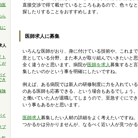
勤医
直接交渉で得て載せているところもあるので、色々なと
探したりすることをおすすめします。
わら
集に
医師求人に募集
求人
いろんな医師がおり、身に付けている技術や、これまで
イト
意としている分野、また本人が取り組んでいきたいと思
くが
全く違うかと思います。病院が
医師を求人
募集すると言
集したいのかという事を明確にしたいですね。
バイ
でき
例えば、ある病院では新人の研修制度に力を入れている
保険
のある医師も応募できる、という場合もあるでしょう。
と働いていた人が退職してしまうので、至急すぐにでき
いう事もあるかと思います。
バイ
医師求人
募集したい人材の詳細をよく考えたいですね。
つかるかは分かりませんが、なるべく近い人が見つかる
ラブ