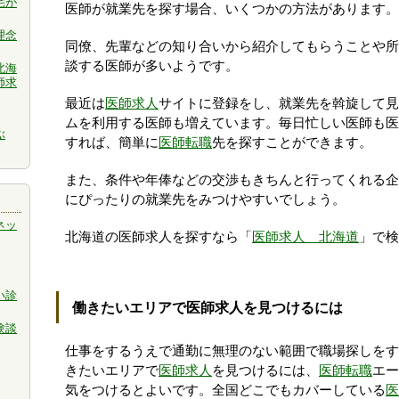
宅が
医師が就業先を探す場合、いくつかの方法があります。
理念
同僚、先輩などの知り合いから紹介してもらうことや所
談する医師が多いようです。
北海
師求
最近は
医師求人
サイトに登録をし、就業先を斡旋して見
ムを利用する医師も増えています。毎日忙しい医師も医
ぶ
すれば、簡単に
医師転職
先を探すことができます。
また、条件や年俸などの交渉もきちんと行ってくれる企
にぴったりの就業先をみつけやすいでしょう。
ネッ
北海道の医師求人を探すなら「
医師求人 北海道
」で検
い診
働きたいエリアで医師求人を見つけるには
験談
仕事をするうえで通勤に無理のない範囲で職場探しをす
きたいエリアで
医師求人
を見つけるには、
医師転職
エー
気をつけるとよいです。全国どこでもカバーしている
医