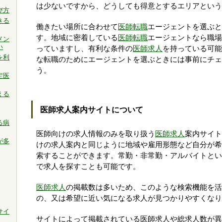
は少ないですから、どうしても得意とするエリアという
び方
きる
働きたい場所に合わせて
医師転職
エージェントを選ぶと
す。地域に密着している
医師転職
エージェントなら職場
メン
い
っていますし、有利な条件の
医師求人
を持っている可能
を利
な転職のためにエージェントを選ぶときには事前にチェ
う。
定医
える
医師求人案内サイトについて
る病
医師向けの求人情報のみを取り扱う
医師求人
案内サイト
が多
けの求人案内と同じように地域や雇用形態など自分が希
索することができます。常勤・非常勤・アルバイトとい
で求人を探すことも可能です。
医師求人
の掲載数は多いため、このような検索機能を活
の、又は希望に近い気になる求人が見つかりやすくなり
サイ
サイトによって掲載されている医師求人や総求人数が異