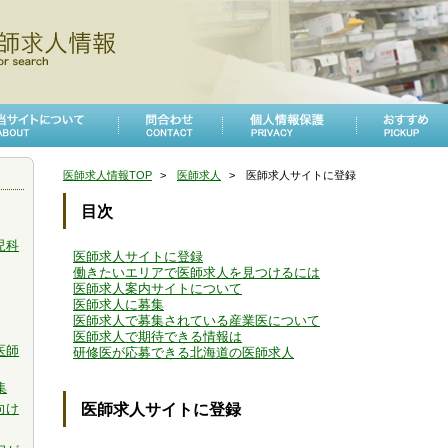
医師求人情報TOP
医師求人
医師求人サイトに登録
目次
児科
医師求人サイトに登録
働きたいエリアで医師求人を見つけるには
医師求人案内サイトについて
医師求人に募集
医師求人で募集されている産業医について
医師求人で期待できる情報は
医師
研修医が応募できる北海道の医師求人
集
医師求人サイトに登録
向け